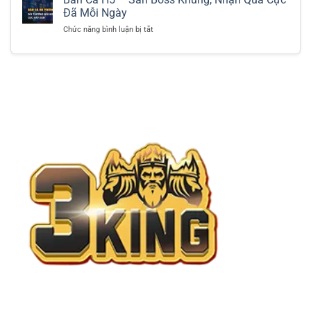
ư
t
c
ô
Đã Mỗi Ngày
ở
q
c
m
n
u
Chức năng bình luận bị tắt
ở
a
C
g
ả
B
r
á
3
b
ắ
a
3
k
ó
n
t
k
i
n
C
3
i
n
g
á
k
n
g
đ
H
i
g
–
á
5
n
–
M
,
–
g
K
ẹ
s
S
–
h
o
o
ă
K
á
C
i
n
h
m
h
k
B
á
P
ơ
è
o
m
h
i
o
s
P
á
D
u
s
h
T
ễ
y
K
á
r
D
t
h
S
ò
à
í
ủ
ò
C
n
n
n
n
h
g
t
g
g
ơ
P
ạ
,
B
i
h
i
N
ạ
D
á
V
h
c
â
t
i