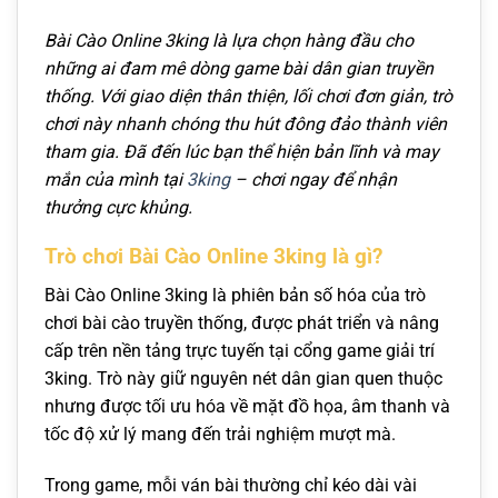
Bài Cào Online 3king
là lựa chọn hàng đầu cho
những ai đam mê dòng game bài dân gian truyền
thống. Với giao diện thân thiện, lối chơi đơn giản, trò
chơi này nhanh chóng thu hút đông đảo thành viên
tham gia. Đã đến lúc bạn thể hiện bản lĩnh và may
mắn của mình tại
3king
– chơi ngay để nhận
thưởng cực khủng.
Trò chơi Bài Cào Online 3king là gì?
Bài Cào Online 3king
là phiên bản số hóa của trò
chơi bài cào truyền thống, được phát triển và nâng
cấp trên nền tảng trực tuyến tại cổng game giải trí
3king. Trò này giữ nguyên nét dân gian quen thuộc
nhưng được tối ưu hóa về mặt đồ họa, âm thanh và
tốc độ xử lý mang đến trải nghiệm mượt mà.
Trong game, mỗi ván bài thường chỉ kéo dài vài