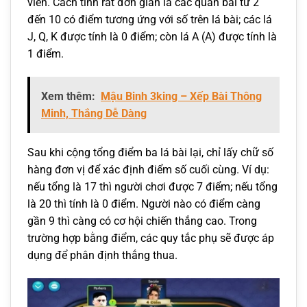
viên. Cách tính rất đơn giản là các quân bài từ 2
đến 10 có điểm tương ứng với số trên lá bài; các lá
J, Q, K được tính là 0 điểm; còn lá A (A) được tính là
1 điểm.
Xem thêm:
Mậu Binh 3king – Xếp Bài Thông
Minh, Thắng Dễ Dàng
Sau khi cộng tổng điểm ba lá bài lại, chỉ lấy chữ số
hàng đơn vị để xác định điểm số cuối cùng. Ví dụ:
nếu tổng là 17 thì người chơi được 7 điểm; nếu tổng
là 20 thì tính là 0 điểm. Người nào có điểm càng
gần 9 thì càng có cơ hội chiến thắng cao. Trong
trường hợp bằng điểm, các quy tắc phụ sẽ được áp
dụng để phân định thắng thua.