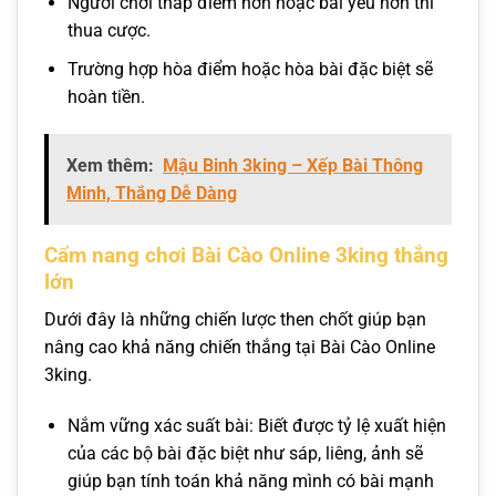
Người chơi thấp điểm hơn hoặc bài yếu hơn thì
thua cược.
Trường hợp hòa điểm hoặc hòa bài đặc biệt sẽ
hoàn tiền.
Xem thêm:
Mậu Binh 3king – Xếp Bài Thông
Minh, Thắng Dễ Dàng
Cẩm nang chơi Bài Cào Online 3king thắng
lớn
Dưới đây là những chiến lược then chốt giúp bạn
nâng cao khả năng chiến thắng tại
Bài Cào Online
3king
.
Nắm vững xác suất bài: Biết được tỷ lệ xuất hiện
của các bộ bài đặc biệt như sáp, liêng, ảnh sẽ
giúp bạn tính toán khả năng mình có bài mạnh