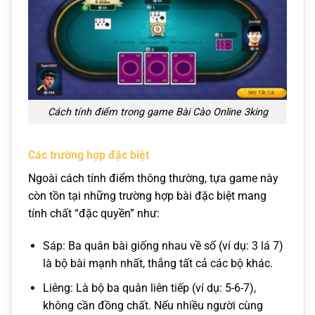
Cách tính điểm trong game Bài Cào Online 3king
Các trường hợp đặc biệt
Ngoài cách tính điểm thông thường, tựa game này
còn tồn tại những trường hợp bài đặc biệt mang
tính chất “đặc quyền” như:
Sáp: Ba quân bài giống nhau về số (ví dụ: 3 lá 7)
là bộ bài mạnh nhất, thắng tất cả các bộ khác.
Liêng: Là bộ ba quân liên tiếp (ví dụ: 5-6-7),
không cần đồng chất. Nếu nhiều người cùng