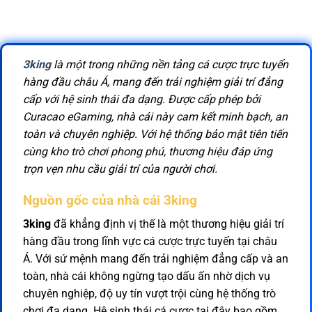
3king
là một trong những nền tảng cá cược trực tuyến
hàng đầu châu Á, mang đến trải nghiệm giải trí đẳng
cấp với hệ sinh thái đa dạng. Được cấp phép bởi
Curacao eGaming, nhà cái này cam kết minh bạch, an
toàn và chuyên nghiệp. Với hệ thống bảo mật tiên tiến
cùng kho trò chơi phong phú, thương hiệu đáp ứng
trọn vẹn nhu cầu giải trí của người chơi.
Nguồn gốc của nhà cái 3king
3king
đã khẳng định vị thế là một thương hiệu giải trí
hàng đầu trong lĩnh vực cá cược trực tuyến tại châu
Á. Với sứ mệnh mang đến trải nghiệm đẳng cấp và an
toàn, nhà cái không ngừng tạo dấu ấn nhờ dịch vụ
chuyên nghiệp, độ uy tín vượt trội cùng hệ thống trò
chơi đa dạng. Hệ sinh thái cá cược tại đây bao gồm