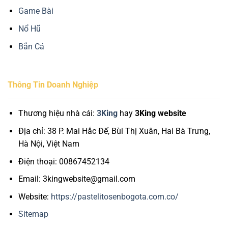
Game Bài
Nổ Hũ
Bắn Cá
Truy cập dễ dàng, nhanh chóng
Bước 3: Kích hoạt tài khoản
Thông Tin Doanh Nghiệp
Sau khi đăng ký thành công, bạn có thể nạp tiền vào
tài khoản và bắt đầu hành trình cá cược tại 3king.
Thương hiệu nhà cái:
3King
hay
3King website
Đặc biệt, đừng bỏ lỡ những ưu đãi siêu hấp dẫn dành
Địa chỉ:
38 P. Mai Hắc Đế, Bùi Thị Xuân, Hai Bà Trưng,
cho thành viên mới như tặng 110% giá trị nạp đầu
Hà Nội, Việt Nam
tiên, lên đến 18.888.888 VNĐ.
Điện thoại: 00867452134
Sứ mệnh và cam kết đối với khách hàng của
Email:
3kingwebsite@gmail.com
3king
Website:
https://pastelitosenbogota.com.co/
Hướng đến mục tiêu trở thành nhà cái hàng đầu khu
vực,
3king
không ngừng đổi mới và nâng cao chất
Sitemap
lượng dịch vụ để mang đến một nền tảng cá cược uy