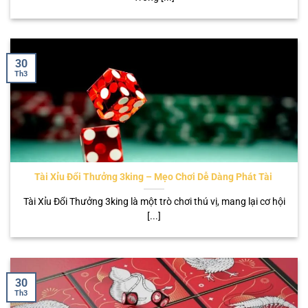
Nhà cái 3king được đông đảo người chơi yêu thích
30
Th3
Tính pháp lý và hợp pháp của 3king tại Việt
Nam
Một trong những yếu tố quan trọng giúp
3king
khẳng
định uy tín trên thị trường chính là sự minh bạch về
mặt pháp lý. Nhà cái này hoạt động dưới sự cấp phép
Tài Xỉu Đổi Thưởng 3king – Mẹo Chơi Dễ Dàng Phát Tài
của Curacao eGaming – tổ chức quản lý cờ bạc trực
Tài Xỉu Đổi Thưởng 3king là một trò chơi thú vị, mang lại cơ hội
tuyến hàng đầu thế giới. Giấy phép này không chỉ
[...]
chứng minh tính hợp pháp của
3king
mà còn đảm
bảo rằng mọi hoạt động của nền tảng đều tuân thủ
chặt chẽ theo các tiêu chuẩn quốc tế. Nhờ đó, người
chơi có thể hoàn toàn yên tâm khi tham gia, nhất là
30
Th3
trong bối cảnh pháp lý về cá cược trực tuyến tại Việt