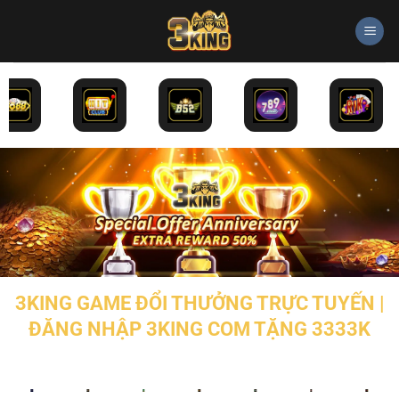
Bỏ
qua
nội
dung
3KING GAME ĐỔI THƯỞNG TRỰC TUYẾN |
ĐĂNG NHẬP 3KING COM TẶNG 3333K