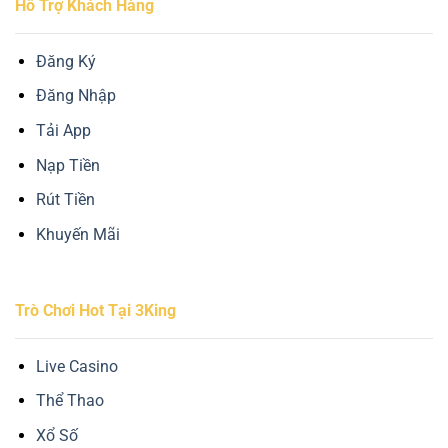
Hỗ Trợ Khách Hàng
Mật khẩu: Tạo mật khẩu mạnh gồm 6-20 ký tự,
đảm bảo có chữ cái, số và ký tự đặc biệt. Tránh
Đăng Ký
đặt mật khẩu trùng với tên đăng nhập để giảm
Đăng Nhập
thiểu rủi ro bảo mật.
Tải App
Xác nhận mật khẩu: Nhập lại mật khẩu vừa tạo để
hệ thống kiểm tra và xác thực.
Nạp Tiền
Số điện thoại: Cung cấp số điện thoại chính chủ để
Rút Tiền
nhận thông tin khuyến mãi, hỗ trợ tài khoản và
đảm bảo quyền lợi người chơi.
Khuyến Mãi
Trước khi nhấn xác nhận, hãy kiểm tra lại toàn bộ
thông tin để tránh sai sót.
Trò Chơi Hot Tại 3King
Live Casino
Thể Thao
Xổ Số