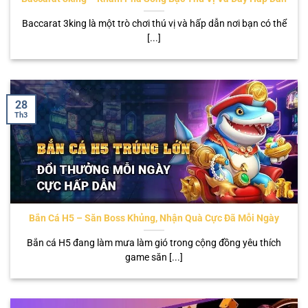
nhiều trò chơi hấp dẫn khác, nhà cái cam kết đáp ứng
Baccarat 3king là một trò chơi thú vị và hấp dẫn nơi bạn có thể
mọi nhu cầu giải trí với trải nghiệm đỉnh cao.
[...]
28
Th3
3king với kho game hấp dẫn, trải nghiệm giải trí đỉnh cao
Bắn Cá H5 – Săn Boss Khủng, Nhận Quà Cực Đã Mỗi Ngày
Cá cược thể thao
Bắn cá H5 đang làm mưa làm gió trong cộng đồng yêu thích
Là điểm đến lý tưởng cho những tín đồ cá cược thể
game săn [...]
thao,
3king
cung cấp hàng loạt bộ môn hấp dẫn như
bóng đá, bóng chuyền, bóng rổ, tennis, đua xe… với
nhiều loại kèo phong phú: kèo châu Á, kèo châu Âu,